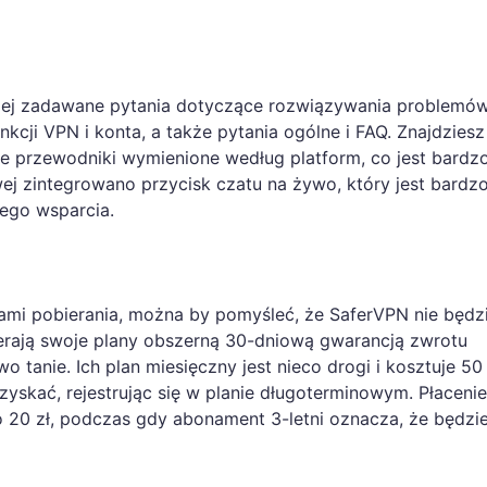
iej zadawane pytania dotyczące rozwiązywania problemó
nkcji VPN i konta, a także pytania ogólne i FAQ. Znajdziesz
e przewodniki wymienione według platform, co jest bardz
ej zintegrowano przycisk czatu na żywo, który jest bardz
ego wsparcia.
ami pobierania, można by pomyśleć, że SaferVPN nie będz
pierają swoje plany obszerną 30-dniową gwarancją zwrotu
o tanie. Ich plan miesięczny jest nieco drogi i kosztuje 50 
zyskać, rejestrując się w planie długoterminowym. Płacenie
o 20 zł, podczas gdy abonament 3-letni oznacza, że będzi