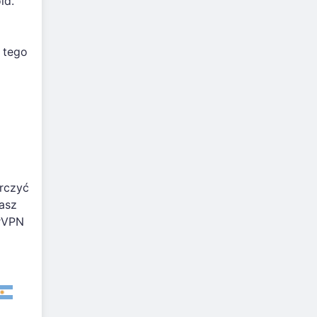
id.
 tego
rczyć
kasz
erVPN