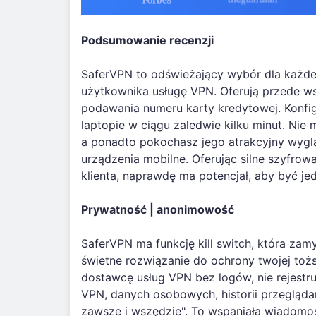
Podsumowanie recenzji
SaferVPN to odświeżający wybór dla każdeg
użytkownika usługę VPN. Oferują przede w
podawania numeru karty kredytowej. Konfigu
laptopie w ciągu zaledwie kilku minut. Nie
a ponadto pokochasz jego atrakcyjny wyglą
urządzenia mobilne. Oferując silne szyfrowa
klienta, naprawdę ma potencjał, aby być j
Prywatność | anonimowość
SaferVPN ma funkcję kill switch, która zamy
świetne rozwiązanie do ochrony twojej toż
dostawcę usług VPN bez logów, nie rejestru
VPN, danych osobowych, historii przegląda
zawsze i wszędzie". To wspaniała wiadomoś