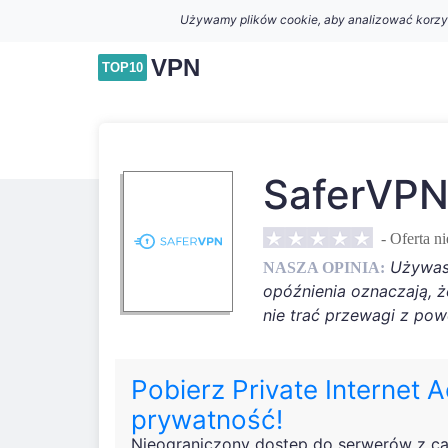
Używamy plików cookie, aby analizować korzysta
VPN
TOP10
SaferVPN
-
Oferta n
Używasz
NASZA OPINIA:
opóźnienia oznaczają, 
nie trać przewagi z po
Pobierz Private Internet 
prywatność!
Nieograniczony dostęp do serwerów z ca