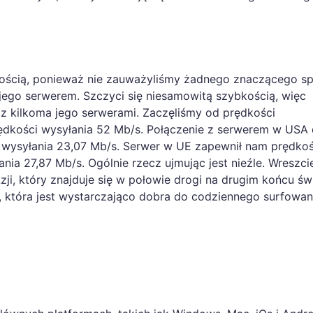
nością, ponieważ nie zauważyliśmy żadnego znaczącego s
jego serwerem. Szczyci się niesamowitą szybkością, więc
 z kilkoma jego serwerami. Zaczęliśmy od prędkości
ędkości wysyłania 52 Mb/s. Połączenie z serwerem w USA 
ć wysyłania 23,07 Mb/s. Serwer w UE zapewnił nam prędko
ia 27,87 Mb/s. Ogólnie rzecz ujmując jest nieźle. Wreszci
i, który znajduje się w połowie drogi na drugim końcu świ
 która jest wystarczająco dobra do codziennego surfowani