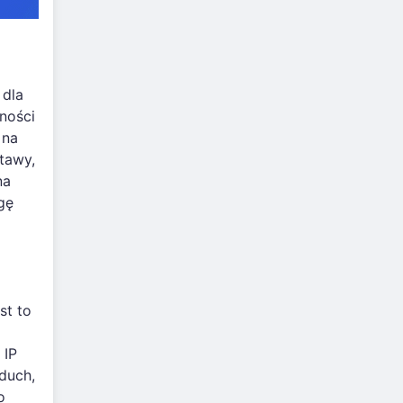
 dla
ności
 na
tawy,
na
gę
st to
 IP
duch,
o