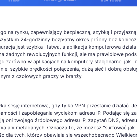
o na rynku, zapewniający bezpieczną, szybką i przyjazną
szystkim 24-godzinny bezpłatny okres próbny bez koniecz
racja jest szybka i łatwa, a aplikacja komputerowa działa
 ma żadnych rewolucyjnych funkcji, ale ma prawidłowe pods
d zarówno w aplikacjach na komputery stacjonarne, jak i 
nie, szybkie prędkości połączenia, dużą sieć i dobrą obsłu
ednym z czołowych graczy w branży.
ka sesję internetową, gdy tylko VPN przestanie działać. Je
samości i zapobiegania wyciekom adresu IP. Podając się za
ją oni twojego źródłowego adresu IP, zapytań DNS, adresu
nia ani metadanych. Oznacza to, że możesz "surfować jak 
ć dla tych, którzy obawiają się wszechobecnego Wielkieg