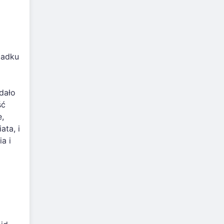
padku
dało
ść
e,
ata, i
a i