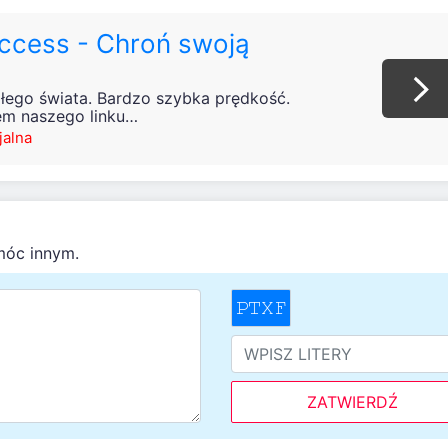
Access - Chroń swoją
łego świata. Bardzo szybka prędkość.
em naszego linku…
jalna
móc innym.
ZATWIERDŹ