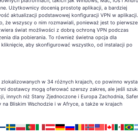
łównych platformach, takich jak Windows, Mac, iOs i Andro
nne. Użytkownicy docenią prostotę aplikacji, a bardziej
ć aktualizacji podstawowej konfiguracji VPN w aplikacji.
, że wszyscy o nim rozmawiali, ponieważ jest to pierwsze
otwiera świat możliwości z dobrą ochroną VPN podczas
nia dla pobierania. To również świetna opcja dla
liknięcie, aby skonfigurować wszystko, od instalacji po
zlokalizowanych w 34 różnych krajach, co powinno wysta
nni dostawcy mogą oferować szerszy zakres, ale jeśli szu
ji, innych niż Stany Zjednoczone i Europa Zachodnia, Saf
 na Bliskim Wschodzie i w Afryce, a także w krajach