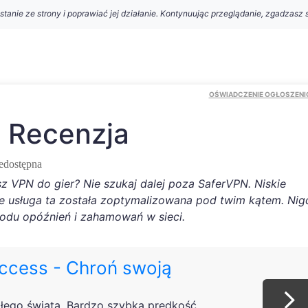
nie ze strony i poprawiać jej działanie. Kontynuując przeglądanie, zgadzasz s
OŚWIADCZENIE OGŁOSZEN
 Recenzja
iedostępna
 VPN do gier? Nie szukaj dalej poza SaferVPN. Niskie
że usługa ta została zoptymalizowana pod twim kątem. Nig
wodu opóźnień i zahamowań w sieci.
Access - Chroń swoją
łego świata. Bardzo szybka prędkość.