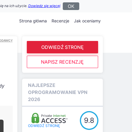
OK
ię na ich użycie.
Dowiedz się więcej
Strona główna
Recenzje
Jak oceniamy
IODAWCY
ODWIEDŹ STRONĘ
NAPISZ RECENZJĘ
NAJLEPSZE
dy
OPROGRAMOWANIE VPN
2026
9.8
ODWIEDŹ STRONĘ